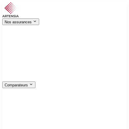
Nos assurances
Véhicules
Auto, moto, bateau, flotte…
Habitation
MRH, PNO, GLI, immeuble…
Santé
Mutuelle, sur-complémentaire, entreprise
Professionnels
RC pro, multirisques, garage, cyber
Décennale
Tous corps de métiers, avec ou sans diplôme
Emprunteur
Jusqu‑à 60 % moins cher que la banque
Prévoyance
GAV, obsèques, capital décès, dépendance
Animaux
Chiens, chats, RC chasse
Comparateurs
Assurance auto
Multirisque habitation
Complémentaire santé
Assurance emprunteur
Garantie accident de la vie