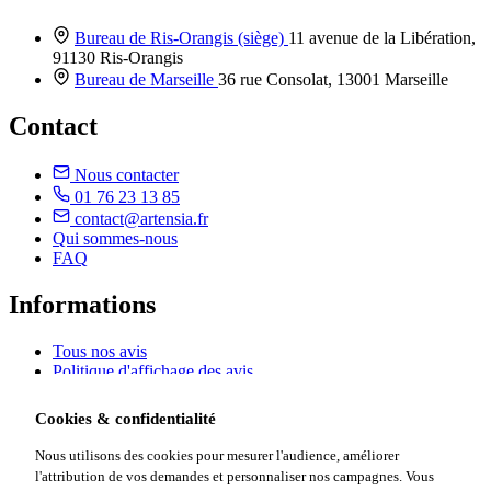
Bureau de Ris-Orangis
(siège)
11 avenue de la Libération,
91130 Ris-Orangis
Bureau de Marseille
36 rue Consolat, 13001 Marseille
Contact
Nous contacter
01 76 23 13 85
contact@artensia.fr
Qui sommes-nous
FAQ
Informations
Tous nos avis
Politique d'affichage des avis
Mentions légales & CGU
Politique de confidentialité
Cookies & confidentialité
Politique cookies
Gérer mes cookies
Nous utilisons des cookies pour mesurer l'audience, améliorer
Avis de prescription
l'attribution de vos demandes et personnaliser nos campagnes. Vous
Plan du site