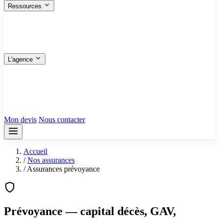
Ressources
FAQ
Les réponses aux questions fréquentes
Nos articles
Guides pratiques et conseils
Plan du site
Toutes les pages en un coup d’œil
L'agence
Qui sommes-nous
Bureau de Ris-Orangis
Siège — 91130
Bureau de Marseille
13001
Tous nos avis
Mon devis
Nous contacter
Accueil
/
Nos assurances
/
Assurances prévoyance
Prévoyance — capital décès, GAV,